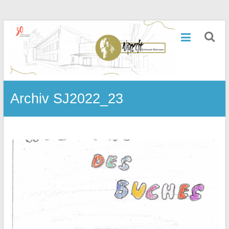
Zum
Inhalt
Wiprecht-
springen
Gymnasium
Groitzsch
Archiv SJ2022_23