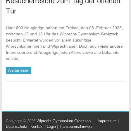
Besucherrekord zum Tag der offenen
Tür
Über 800 Neugierige haben am Freitag, den 03. Februar 2023,
zwischen 15 und 18 Uhr das Wiprecht-Gymnasium Groitzsch
besucht. Erwartet wurden vor allem zukünftige
Wiprechtianerinnen und Wiprechtianer. Doch auch viele andere
Interessierte und Neugierige jeden Alters sowie alte Bekannte
nutzten…
Weiterlesen
Copyright © 2026
Wiprecht-Gymnasium Groitzsch
.
Impressum
|
Datenschutz
|
Kontakt
|
Login
|
Transparenzhinweis