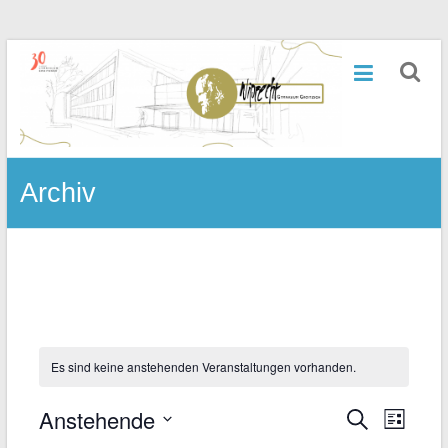
Zum
Inhalt
Wiprecht-
springen
Gymnasium
Groitzsch
Archiv
Es sind keine anstehenden Veranstaltungen vorhanden.
Anstehende
Vera
Veranst
Suche
Liste
Datum