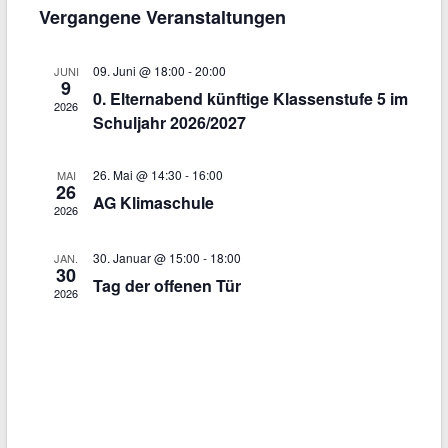
Ansi
Such-
Vergangene Veranstaltungen
wählen.
Navi
und
09. Juni @ 18:00
-
20:00
JUNI
Ansicht
9
0. Elternabend künftige Klassenstufe 5 im
2026
Schuljahr 2026/2027
26. Mai @ 14:30
-
16:00
MAI
26
AG Klimaschule
2026
30. Januar @ 15:00
-
18:00
JAN.
30
Tag der offenen Tür
2026