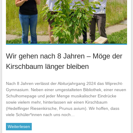
Wir gehen nach 8 Jahren – Möge der
Kirschbaum länger bleiben
Nach 8 Jahren verlässt der Abiturjahrgang 2024 das Wiprecht-
Gymnasium. Neben einer umgestalteten Bibliothek, einer neuen
Schulhomepage und jeder Menge musikalischer Eindrücke
sowie vielem mehr, hinterlassen wir einen Kirschbaum
(Hedelfinger Riesenkirsche, Prunus avium). Wir hoffen, dass
viele Schüler*innen nach uns noch…
Weiterlesen