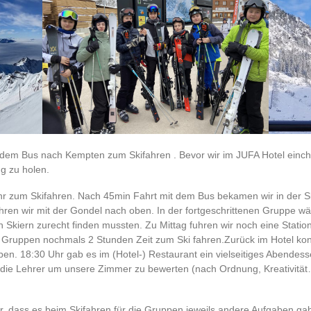
t dem Bus nach Kempten zum Skifahren . Bevor wir im JUFA Hotel einch
g zu holen.
Uhr zum Skifahren. Nach 45min Fahrt mit dem Bus bekamen wir in der 
hren wir mit der Gondel nach oben. In der fortgeschrittenen Gruppe wär
n Skiern zurecht finden mussten. Zu Mittag fuhren wir noch eine Statio
e Gruppen nochmals 2 Stunden Zeit zum Ski fahren.Zurück im Hotel ko
en. 18:30 Uhr gab es im (Hotel-) Restaurant ein vielseitiges Abendes
die Lehrer um unsere Zimmer zu bewerten (nach Ordnung, Kreativität
ßer, dass es beim Skifahren für die Gruppen jeweils andere Aufgaben 