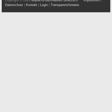
Copyright © 2026
Wiprecht-Gymnasium Groitzsch
.
Impressum
|
Datenschutz
|
Kontakt
|
Login
|
Transparenzhinweis