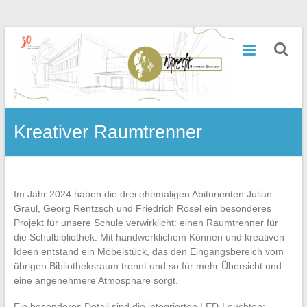
Zum
Inhalt
Wiprecht-
springen
Gymnasium
Groitzsch
Kreativer Raumtrenner
Im Jahr 2024 haben die drei ehemaligen Abiturienten Julian
Graul, Georg Rentzsch und Friedrich Rösel ein besonderes
Projekt für unsere Schule verwirklicht: einen Raumtrenner für
die Schulbibliothek. Mit handwerklichem Können und kreativen
Ideen entstand ein Möbelstück, das den Eingangsbereich vom
übrigen Bibliotheksraum trennt und so für mehr Übersicht und
eine angenehmere Atmosphäre sorgt.
Ein besonderes Detail sind die integrierten LED-Leuchten: