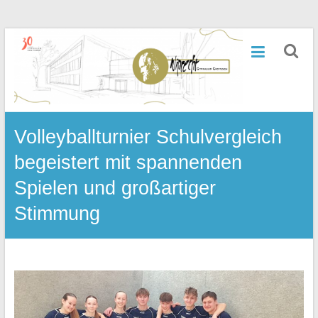
Zum
Inhalt
Wiprecht-
springen
Gymnasium
Groitzsch
Volleyballturnier Schulvergleich
begeistert mit spannenden
Spielen und großartiger
Stimmung