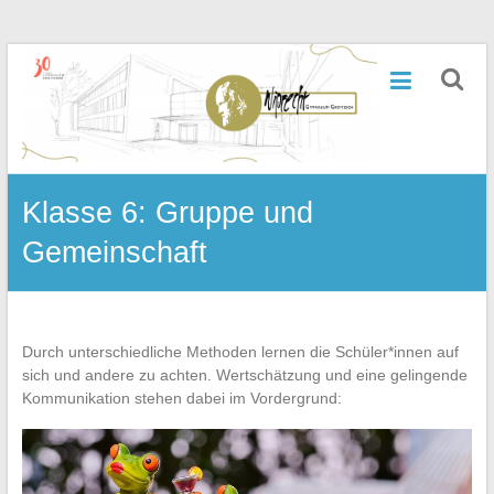
Zum
Inhalt
Wiprecht-
springen
Gymnasium
Groitzsch
Klasse 6: Gruppe und
Gemeinschaft
Durch unterschiedliche Methoden lernen die Schüler*innen auf
sich und andere zu achten. Wertschätzung und eine gelingende
Kommunikation stehen dabei im Vordergrund: