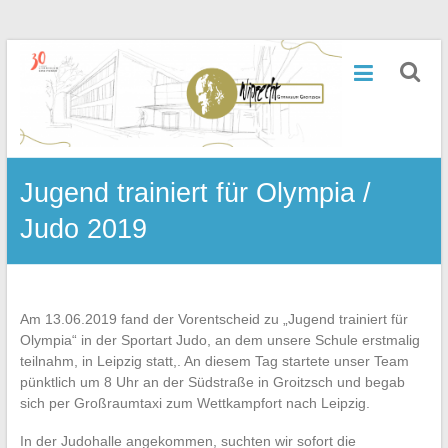
Zum
Inhalt
Wiprecht-
springen
Gymnasium
Groitzsch
Jugend trainiert für Olympia /
Judo 2019
Am 13.06.2019 fand der Vorentscheid zu „Jugend trainiert für
Olympia“ in der Sportart Judo, an dem unsere Schule erstmalig
teilnahm, in Leipzig statt,. An diesem Tag startete unser Team
pünktlich um 8 Uhr an der Südstraße in Groitzsch und begab
sich per Großraumtaxi zum Wettkampfort nach Leipzig.
In der Judohalle angekommen, suchten wir sofort die