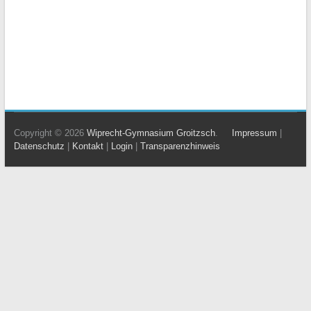
Copyright © 2026
Wiprecht-Gymnasium Groitzsch
.
Impressum
|
Datenschutz
|
Kontakt
|
Login
|
Transparenzhinweis