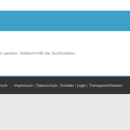
werden. Vielleicht hilft die Suchfunktion.
zsch
.
Impressum
|
Datenschutz
|
Kontakt
|
Login
|
Transparenzhinweis